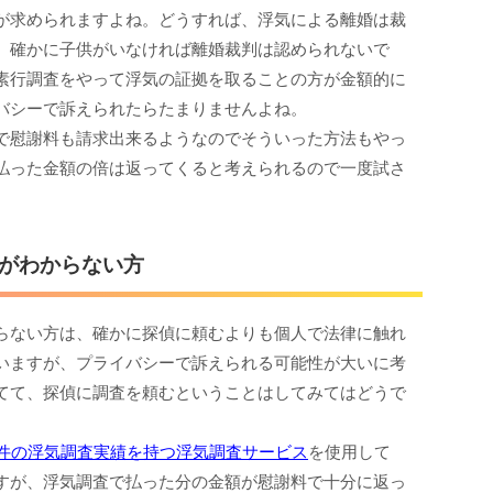
が求められますよね。どうすれば、浮気による離婚は裁
。確かに子供がいなければ離婚裁判は認められないで
素行調査をやって浮気の証拠を取ることの方が金額的に
バシーで訴えられたらたまりませんよね。
で慰謝料も請求出来るようなのでそういった方法もやっ
払った金額の倍は返ってくると考えられるので一度試さ
がわからない方
らない方は、確かに探偵に頼むよりも個人で法律に触れ
いますが、プライバシーで訴えられる可能性が大いに考
てて、探偵に調査を頼むということはしてみてはどうで
千件の浮気調査実績を持つ浮気調査サービス
を使用して
すが、浮気調査で払った分の金額が慰謝料で十分に返っ