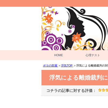
HOME
心理テスト
ポヨの部屋
＞
浮気TOP
＞
浮気による離婚裁判の対
浮気による離婚裁判
コチラの記事に対する評価：