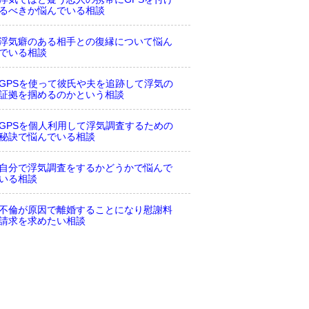
るべきか悩んでいる相談
浮気癖のある相手との復縁について悩ん
でいる相談
GPSを使って彼氏や夫を追跡して浮気の
証拠を掴めるのかという相談
GPSを個人利用して浮気調査するための
秘訣で悩んでいる相談
自分で浮気調査をするかどうかで悩んで
いる相談
不倫が原因で離婚することになり慰謝料
請求を求めたい相談
彼氏の浮気心の前兆ではないかと悩んで
いる相談
浮気している男は携帯にロックをかける
のかという相談