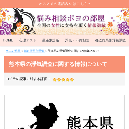
オススメの電話占いはこちら>
HOME
心理テスト
星座別診断
浮気・不倫相談
都道府県別浮気調査
ポヨの部屋
＞
都道府県別浮気
＞
熊本県の浮気調査に関する情報について
熊本県の浮気調査に関する情報について
コチラの記事に対する評価：