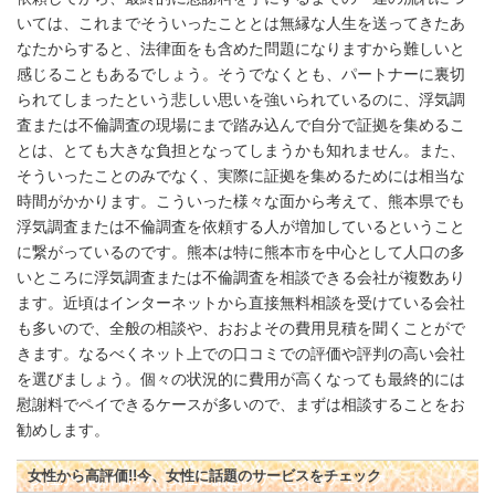
いては、これまでそういったこととは無縁な人生を送ってきたあ
なたからすると、法律面をも含めた問題になりますから難しいと
感じることもあるでしょう。そうでなくとも、パートナーに裏切
られてしまったという悲しい思いを強いられているのに、浮気調
査または不倫調査の現場にまで踏み込んで自分で証拠を集めるこ
とは、とても大きな負担となってしまうかも知れません。また、
そういったことのみでなく、実際に証拠を集めるためには相当な
時間がかかります。こういった様々な面から考えて、熊本県でも
浮気調査または不倫調査を依頼する人が増加しているということ
に繋がっているのです。熊本は特に熊本市を中心として人口の多
いところに浮気調査または不倫調査を相談できる会社が複数あり
ます。近頃はインターネットから直接無料相談を受けている会社
も多いので、全般の相談や、おおよその費用見積を聞くことがで
きます。なるべくネット上での口コミでの評価や評判の高い会社
を選びましょう。個々の状況的に費用が高くなっても最終的には
慰謝料でペイできるケースが多いので、まずは相談することをお
勧めします。
女性から高評価!!今、女性に話題のサービスをチェック