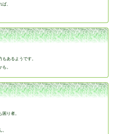
れば、
力もあるようです。
かも。
も困り者。
ん。