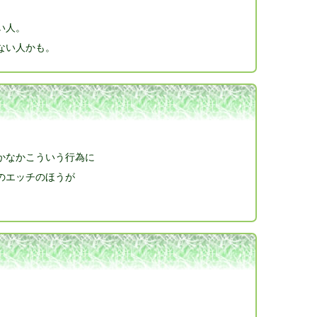
い人。
ない人かも。
かなかこういう行為に
のエッチのほうが
。