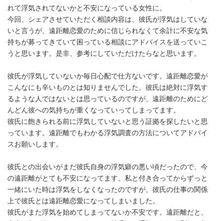
れて浮気されてないかと不安になっている女性に。
今回、シェアさせていただく相談内容は、彼氏が浮気はしていな
いと言うが、遠距離恋愛のために信じられなくて余計に不安な気
持ちが募ってきていて困っている相談にアドバイスを送っていこ
うと思います。是非、参考にしていただけたらなと思います。
彼氏が浮気していないか毎日心配で仕方ないです。遠距離恋愛が
こんなにも辛いものとは知りませんでした。彼氏は絶対に浮気す
るような人ではないとは思っているのですが、遠距離のためにど
んどん彼への気持ちが重くなっていってしまってます。
彼氏に飽きられる前に浮気していないと思う証拠を探したいと思
っています。遠距離でもわかる浮気調査の方法についてアドバイ
スお願いします。
彼氏との出会いがまだ彼氏自身の浮気癖の悪い頃だったので、今
の遠距離がとても不安になってます。私と付き合ってからずっと
一緒にいた時は浮気をしなくなったのですが、彼氏の仕事の関係
上で彼氏とは遠距離恋愛になってしまいました。
彼氏がまた浮気を始めてしまってないか不安です。遠距離だと、