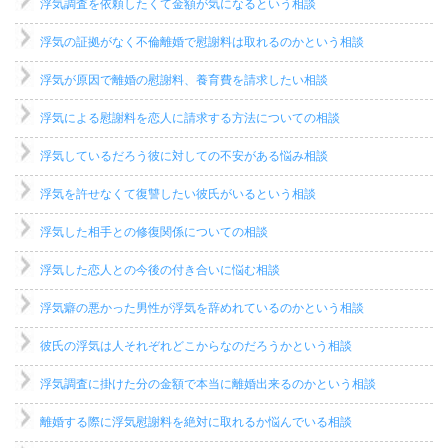
浮気調査を依頼したくて金額が気になるという相談
浮気の証拠がなく不倫離婚で慰謝料は取れるのかという相談
浮気が原因で離婚の慰謝料、養育費を請求したい相談
浮気による慰謝料を恋人に請求する方法についての相談
浮気しているだろう彼に対しての不安がある悩み相談
浮気を許せなくて復讐したい彼氏がいるという相談
浮気した相手との修復関係についての相談
浮気した恋人との今後の付き合いに悩む相談
浮気癖の悪かった男性が浮気を辞めれているのかという相談
彼氏の浮気は人それぞれどこからなのだろうかという相談
浮気調査に掛けた分の金額で本当に離婚出来るのかという相談
離婚する際に浮気慰謝料を絶対に取れるか悩んでいる相談