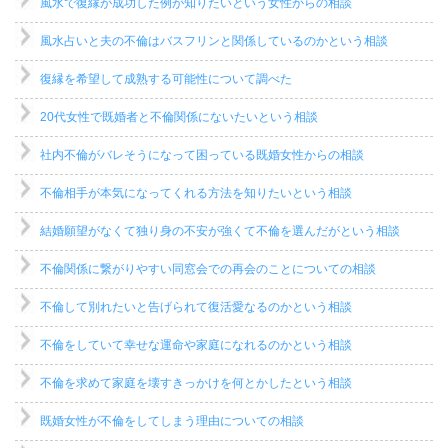
風水で復縁が成功した例が知りたいという女性からの相談
風水占いと夫の不倫はバスフリンと関係しているのかという相談
復縁を希望して成熟する可能性について調べた
20代女性で既婚者と不倫関係にないたいという相談
社内不倫がバレそうになって困っている既婚女性からの相談
不倫相手が本気になってくれる方法を知りたいという相談
結婚願望がなくて独り身の不安が強くて不倫を選んだがという相談
不倫関係に繋がりやすい同窓会での再会のことについての相談
不倫して別れたいと告げられて復活愛なるのかという相談
不倫をしていて幸せな運命や家庭になれるのかという相談
不倫を求めて家庭を壊すきっかけを何とかしたという相談
既婚女性が不倫をしてしまう理由についての相談