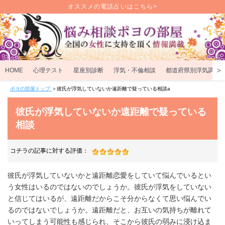
オススメの電話占いはこちら>
＞
HOME
心理テスト
星座別診断
浮気・不倫相談
都道府県別浮気調査
ポヨの部屋トップ
＞
彼氏が浮気していないか遠距離で疑っている相談a
彼氏が浮気していないか遠距離で疑っている
相談
コチラの記事に対する評価：
彼氏が浮気していないかと遠距離恋愛をしていて悩んでいるとい
う女性はいるのではないのでしょうか。彼氏が浮気をしていない
と信じてはいるが、遠距離だからこそ分からなくて思い悩んでい
るのではないでしょうか。遠距離だと、お互いの気持ちが離れて
いってしまう可能性も感じられ、そこから彼氏の弱みに浸け込ま