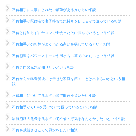
不倫相手に大事にされたい願望がある方からの相談
不倫相手が既婚者で妻子持ちで気持ちを伝えるかで迷っている相談
不倫とは知らずに合コンで出会った彼に悩んでいるという相談
不倫相手との相性がよく当たる占いを探しているという相談
不倫願望をパワーストーンや風水占い等で求めたいという相談
不倫専門の風水が知りたいという相談
不倫からの略奪愛成功は幸せな家庭を築くことは出来るのかという相
談
不倫相手について風水占い等で助言を貰いたい相談
不倫相手からDVを受けていて困っているという相談
家庭崩壊の危機を風水占いで不倫・浮気をなんとかしたいという相談
不倫を成就させたくて風水をしたい相談