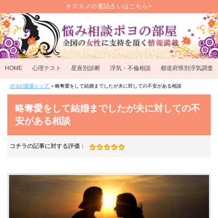
オススメの電話占いはこちら>
HOME
心理テスト
星座別診断
浮気・不倫相談
都道府県別浮気調査
ポヨの部屋トップ
＞
略奪愛をして結婚までしたが夫に対しての不安がある相談
略奪愛をして結婚までしたが夫に対しての不
安がある相談
コチラの記事に対する評価：