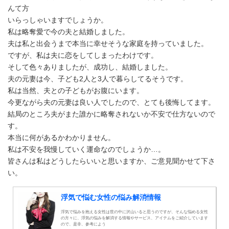
んて方
いらっしゃいますでしょうか。
私は略奪愛で今の夫と結婚しました。
夫は私と出会うまで本当に幸せそうな家庭を持っていました。
ですが、私は夫に恋をしてしまったわけです。
そして色々ありましたが、成功し、結婚しました。
夫の元妻は今、子ども2人と3人で暮らしてるそうです。
私は当然、夫との子どもがお腹にいます。
今更ながら夫の元妻は良い人でしたので、とても後悔してます。
結局のところ夫がまた誰かに略奪されないか不安で仕方ないので
す。
本当に何があるかわかりません。
私は不安を我慢していく運命なのでしょうか…。
皆さんは私はどうしたらいいと思いますか、ご意見聞かせて下さ
い。
浮気で悩む女性の悩み解消情報
浮気で悩みを抱える女性は世の中に沢山いると思うのですが、そんな悩める女性
の方々に、浮気の悩みを解消する情報やサービス、アイテムをご紹介しています
ので、是非、参考によう