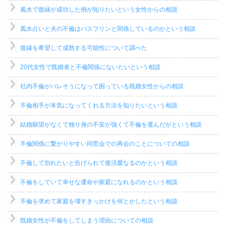
風水で復縁が成功した例が知りたいという女性からの相談
風水占いと夫の不倫はバスフリンと関係しているのかという相談
復縁を希望して成熟する可能性について調べた
20代女性で既婚者と不倫関係にないたいという相談
社内不倫がバレそうになって困っている既婚女性からの相談
不倫相手が本気になってくれる方法を知りたいという相談
結婚願望がなくて独り身の不安が強くて不倫を選んだがという相談
不倫関係に繋がりやすい同窓会での再会のことについての相談
不倫して別れたいと告げられて復活愛なるのかという相談
不倫をしていて幸せな運命や家庭になれるのかという相談
不倫を求めて家庭を壊すきっかけを何とかしたという相談
既婚女性が不倫をしてしまう理由についての相談